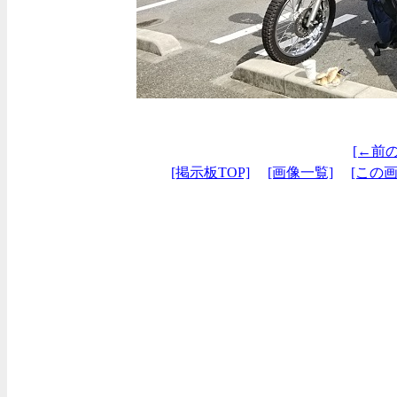
[←前
[掲示板TOP]
[画像一覧]
[この