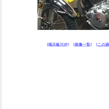
[掲示板TOP]
[画像一覧]
[この