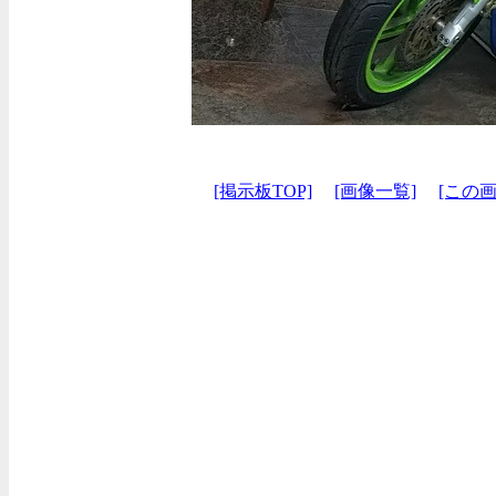
[掲示板TOP]
[画像一覧]
[この