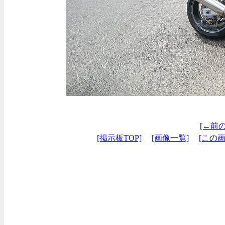
[←前
[掲示板TOP]
[画像一覧]
[この