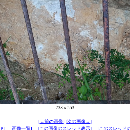
738 x 553
[←前の画像]
[次の画像→]
P]
[画像一覧]
[この画像のスレッド表示]
[このスレッド