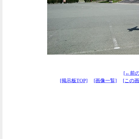
[←前
[掲示板TOP]
[画像一覧]
[この