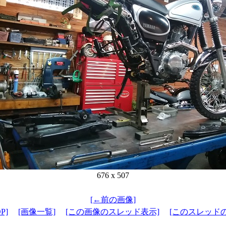
676 x 507
[←前の画像]
P]
[画像一覧]
[この画像のスレッド表示]
[このスレッド