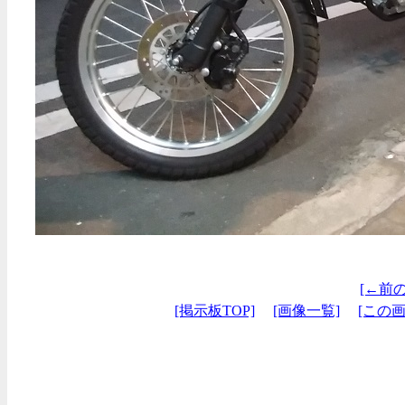
[←前
[掲示板TOP]
[画像一覧]
[この