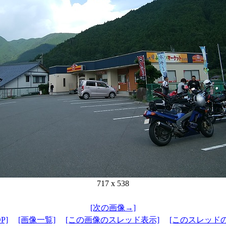
717 x 538
[次の画像→]
P]
[画像一覧]
[この画像のスレッド表示]
[このスレッド