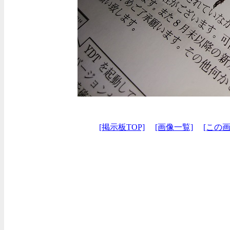
[掲示板TOP]
[画像一覧]
[この