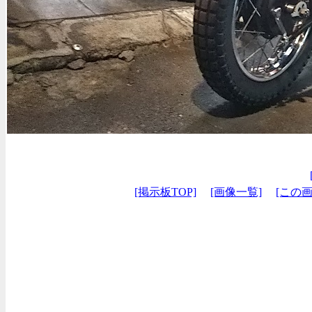
[掲示板TOP]
[画像一覧]
[この