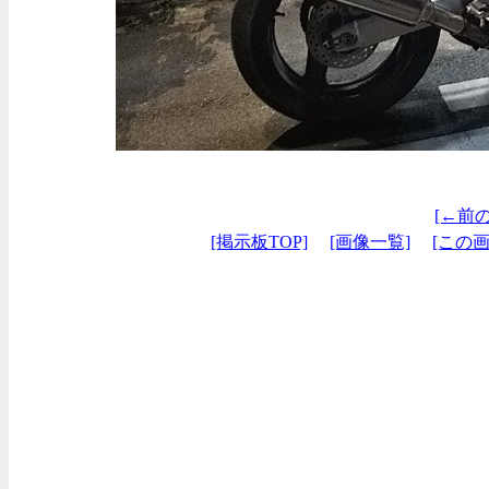
[←前
[掲示板TOP]
[画像一覧]
[この