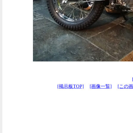
[掲示板TOP]
[画像一覧]
[この