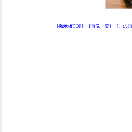
[掲示板TOP]
[画像一覧]
[この