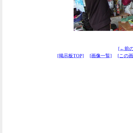
[←前
[掲示板TOP]
[画像一覧]
[この