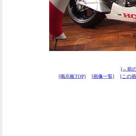
[←前
[掲示板TOP]
[画像一覧]
[この