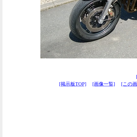
[掲示板TOP]
[画像一覧]
[この