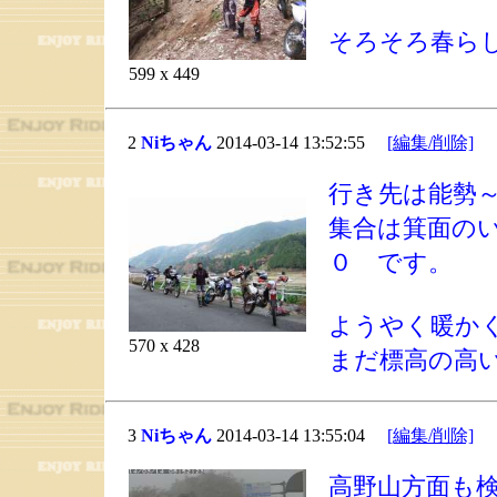
そろそろ春ら
599 x 449
2
Niちゃん
2014-03-14 13:52:55
[編集/削除]
行き先は能勢
集合は箕面の
０ です。
ようやく暖か
570 x 428
まだ標高の高
3
Niちゃん
2014-03-14 13:55:04
[編集/削除]
高野山方面も