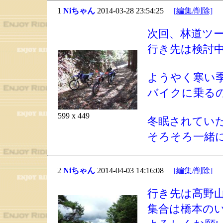
1
Niちゃん
2014-03-28 23:54:25
[編集/削除]
次回、林道ツ
行き先は検討
ようやく寒い
バイクに乗る
599 x 449
冬眠されてい
そろそろ一緒
2
Niちゃん
2014-04-03 14:16:08
[編集/削除]
行き先は高野
集合は橋本の