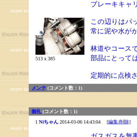
ブレーキキャ
この辺りはパ
常に泥や水が
林道やコース
部品にとって
513 x 385
定期的に点検
メンテ
(コメント数：1)
御礼
(コメント数：1)
1
Niちゃん
2014-03-06 14:43:04
[編集/削除]
ガスガスを無