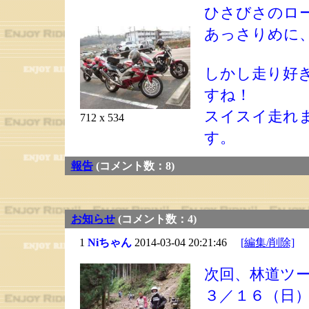
ひさびさのロ
あっさりめに
しかし走り好
すね！
スイスイ走れ
712 x 534
す。
報告
(コメント数：8)
お知らせ
(コメント数：4)
1
Niちゃん
2014-03-04 20:21:46
[編集/削除]
次回、林道ツ
３／１６（日