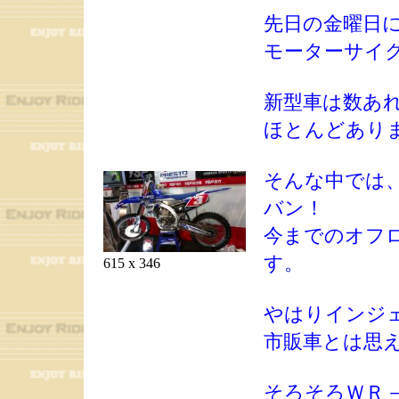
先日の金曜日
モーターサイ
新型車は数あ
ほとんどあり
そんな中では
バン！
今までのオフ
す。
615 x 346
やはりインジ
市販車とは思
そろそろＷＲ