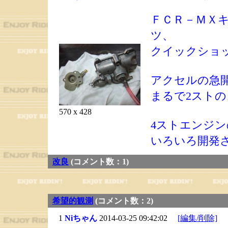
ＦＣＲ－ＭＸ
ツ、
クイックショ
アクセルの急
まるで2スト
570 x 428
4ストエンジ
いろいろ開発
改良
(コメント数：1)
希望的観測
(コメント数：2)
1
Niちゃん
2014-03-25 09:42:02
[編集/削除]