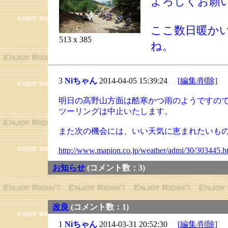
よろしくお願
ここ数日暖か
513 x 385
ね。
3
Niちゃん
2014-04-05 15:39:24
[編集/削除]
明日の高野山方面は酷寒かつ雨のようですの
ツーリングは中止いたします。
また次の機会には、いい天気に恵まれたいも
http://www.mapion.co.jp/weather/admi/30/303445.h
お知らせ
(コメント数：3)
改良
(コメント数：1)
1
Niちゃん
2014-03-31 20:52:30
[編集/削除]