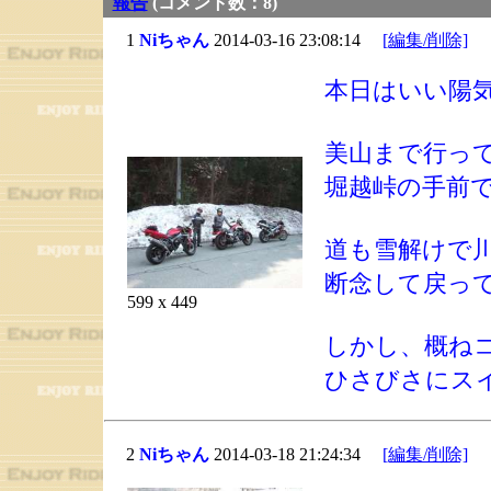
報告
(コメント数：8)
1
Niちゃん
2014-03-16 23:08:14
[編集/削除]
本日はいい陽
美山まで行っ
堀越峠の手前
道も雪解けで
断念して戻っ
599 x 449
しかし、概ね
ひさびさにス
2
Niちゃん
2014-03-18 21:24:34
[編集/削除]