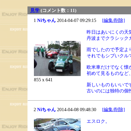
見学
(コメント数：11)
1
Niちゃん
2014-04-07 09:29:15
[編集/削除]
昨日はあいにくの天
丹波までクラシック
雨でしたので予定よ
それでもシブいクル
欧米車だけでなく懐
初めて見るものなど
855 x 641
新しいものもいいで
古いのには独特の個
2
Niちゃん
2014-04-08 09:48:30
[編集/削除]
エスロク。