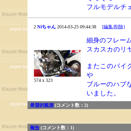
フルモデルチ
2
Niちゃん
2014-03-25 09:44:38
[編集/削除]
細身のフレー
スカスカのリ
またこのバイ
や
574 x 323
ブルーのハブ
いました。
希望的観測
(コメント数：2)
報告
(コメント数：1)