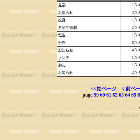
見学
11
N
お知らせ
3
N
改良
1
N
希望的観測
2
N
報告
1
N
報告
8
N
お知らせ
4
N
メンテ
1
N
御礼
1
N
お知らせ
2
N
<<始ページ
< 前ペ
page
59
60
61
62
63
64
65
6