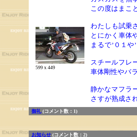
この度はまこ
わたしも試乗
とにかく車体
まるで’０１や
スチールフレ
599 x 449
車体剛性やバ
静かなマフラ
さすが熟成さ
御礼
(コメント数：1)
お知らせ
(コメント数：2)