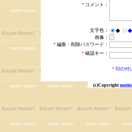
*
コメント：
文字色：
◆
画像：
*
編集・削除パスワード：
*
確認キー：
*
印の付
(c)Copyright
motto