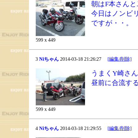
朝はF本さんと
今日はノンビ
ですが・・。
599 x 449
3
Niちゃん
2014-03-18 21:26:27
[編集/削除]
うまくY崎さ
昼前に合流す
599 x 449
4
Niちゃん
2014-03-18 21:29:55
[編集/削除]