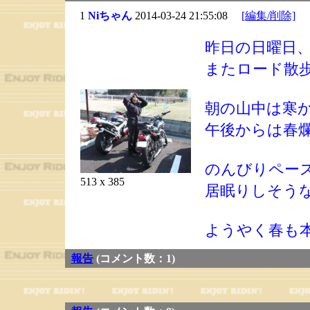
1
Niちゃん
2014-03-24 21:55:08
[編集/削除]
昨日の日曜日
またロード散
朝の山中は寒
午後からは春
のんびりペー
513 x 385
居眠りしそう
ようやく春も
報告
(コメント数：1)