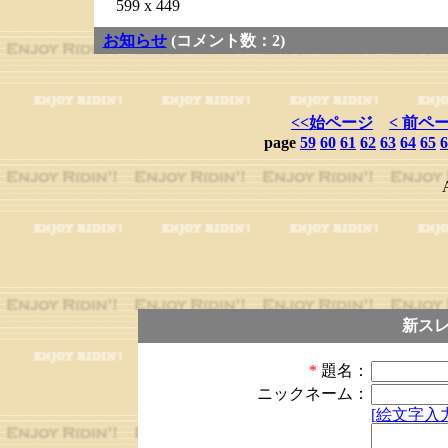
599 x 449
お知らせ
(コメント数：2)
<<始ページ
< 前ペ
page
59
60
61
62
63
64
65
6
新ス
*
題名：
ニックネーム：
[絵文字入力