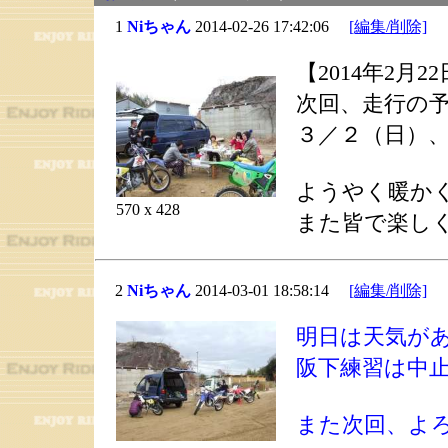
1
Niちゃん
2014-02-26 17:42:06
[編集/削除]
【2014年2月
次回、走行の
３／２（日）
ようやく暖か
570 x 428
また皆で楽し
2
Niちゃん
2014-03-01 18:58:14
[編集/削除]
明日は天気が
阪下練習は中
また次回、よ