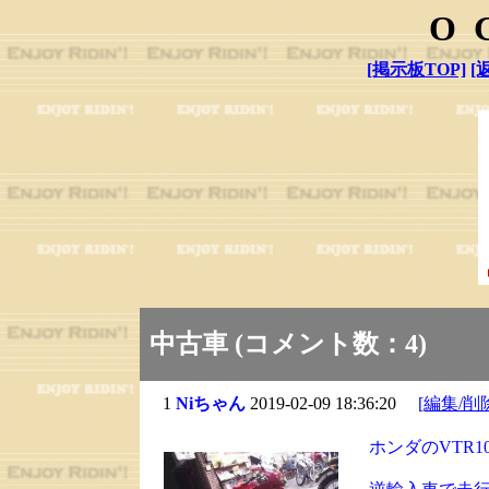
O
[掲示板TOP]
[
中古車 (コメント数：4)
1
Niちゃん
2019-02-09 18:36:20
[編集/削
ホンダのVTR1