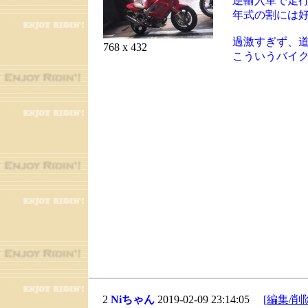
逆輸入車で走行距
年式の割には
過激すぎず、
768 x 432
こういうバイ
2
Niちゃん
2019-02-09 23:14:05
[編集/削