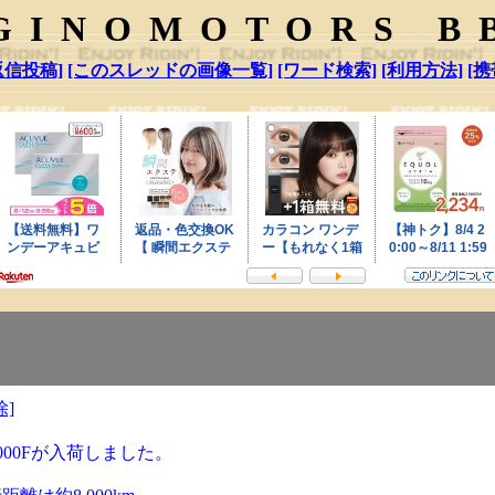
GINOMOTORS B
返信投稿]
[このスレッドの画像一覧]
[ワード検索]
[利用方法]
[携
除]
000Fが入荷しました。