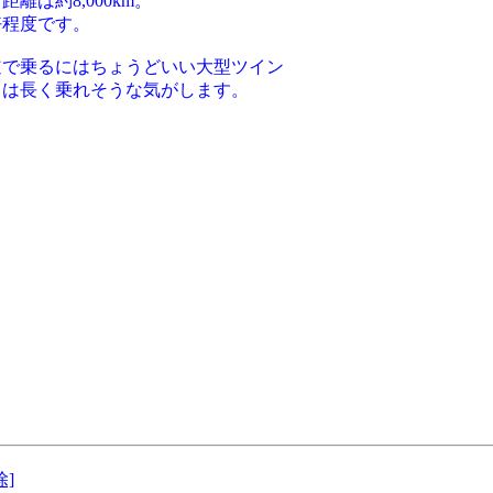
離は約8,000km。
好程度です。
道で乗るにはちょうどいい大型ツイン
クは長く乗れそうな気がします。
除]