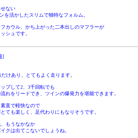
あせない
ジンを活かしたスリムで独特なフォルム。
ーフカウル、かち上がった二本出しのマフラーが
リッシュです。
除]
。
２気筒だけあり、とてもよく走ります。
ップして2、3千回転でも
の流れをリードでき、ツインの爆発力を堪能できます。
も素直で軽快なので
がとても楽しく、足代わりにもなりそうです。
代、もうなかなか
バイクは出てこないでしょうね。