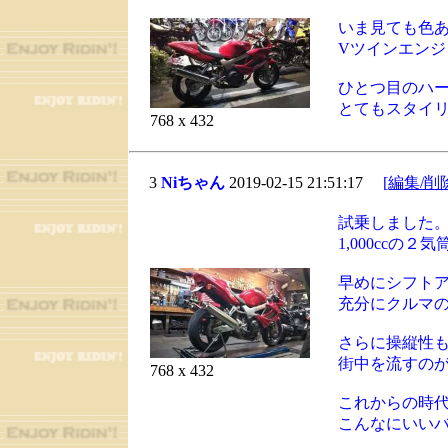
いま見ても色
Vツインエン
ひとつ目のハ
とてもスタイ
768 x 432
3
Niちゃん
2019-02-15 21:51:17
[編集/削
試乗しました
1,000ccの
早めにシフトア
充分にクルマ
さらに操縦性
街中を流すの
768 x 432
これからの時
こんなにいい