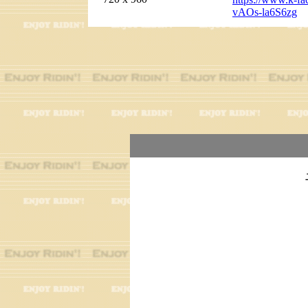
vAOs-la6S6zg