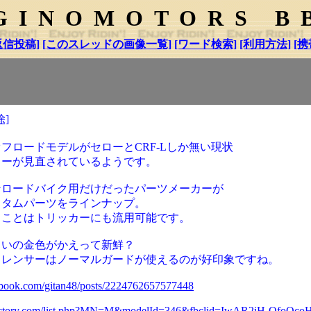
GINOMOTORS B
返信投稿]
[このスレッドの画像一覧]
[ワード検索]
[利用方法]
[携
除]
フロードモデルがセローとCRF-Lしか無い現状
ローが見直されているようです。
ンロードバイク用だけだったパーツメーカーが
スタムパーツをラインナップ。
うことはトリッカーにも流用可能です。
らいの金色がかえって新鮮？
イレンサーはノーマルガードが使えるのが好印象ですね。
ebook.com/gitan48/posts/2224762657577448
-factory.com/list.php?MN=M&modelId=346&fbclid=IwAR2iH-Qfo