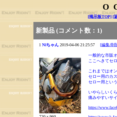
O
[掲示板TOP]
[
新製品 (コメント数：1)
1
Niちゃん
2019-04-06 21:25:57
[編集/削
一般的な市販オ
ここへきてセ
これまではオ
セロー用のカ
セロー用とい
いやらしいく
痛みやすいサ
https://www.fac
720 x 960
https://www.k