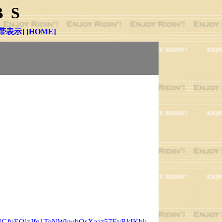
BS
帯表示]
[HOME]
QcoHGfuEOlzJfq1TeNWkwbQsXaaz57EyRkIKbk