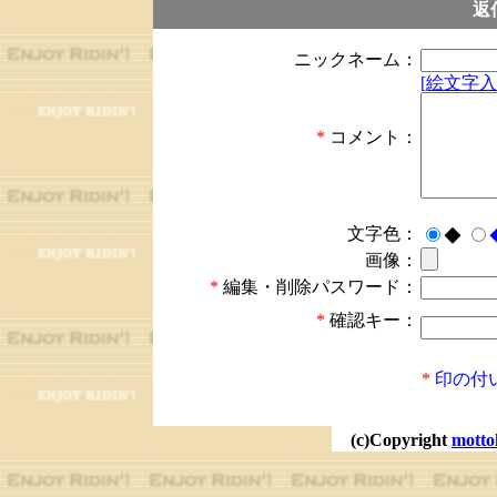
返
ニックネーム：
[絵文字入
*
コメント：
文字色：
◆
画像：
*
編集・削除パスワード：
*
確認キー：
*
印の付
(c)Copyright
motto