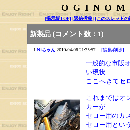
OGINOM
[掲示板TOP]
[返信投稿]
[このスレッドの
新製品 (コメント数：1)
1
Niちゃん
2019-04-06 21:25:57
[編集/削除]
一般的な市販オ
い現状
ここへきてセ
これまではオ
カーが
セロー用のカ
セロー用とい