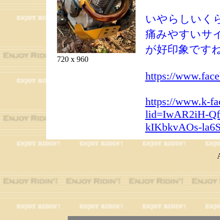
いやらしいく
痛みやすいサ
が好印象です
720 x 960
https://www.fac
https://www.k-
lid=IwAR2iH-Q
kIKbkvAOs-la6