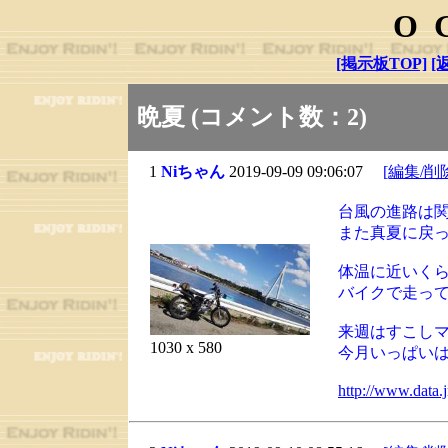
O
[掲示板TOP]
[
晩夏 (コメント数：2)
1
Niちゃん
2019-09-09 09:06:07
[編集/削
台風の進路は
また真夏に戻
体温に近いく
バイクで走っ
来週はすこし
1030 x 580
今月いっぱい
http://www.data