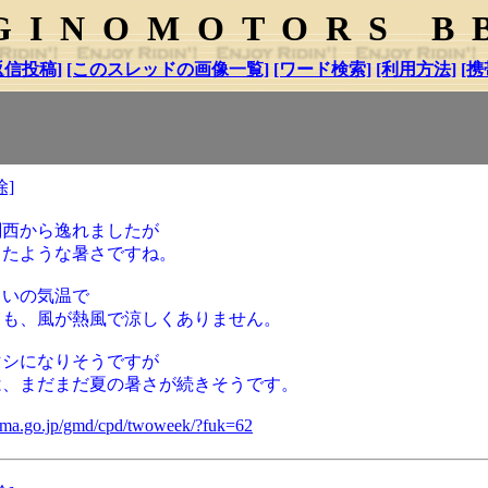
GINOMOTORS B
返信投稿]
[このスレッドの画像一覧]
[ワード検索]
[利用方法]
[携
除]
関西から逸れましたが
ったような暑さですね。
らいの気温で
ても、風が熱風で涼しくありません。
マシになりそうですが
は、まだまだ夏の暑さが続きそうです。
.jma.go.jp/gmd/cpd/twoweek/?fuk=62