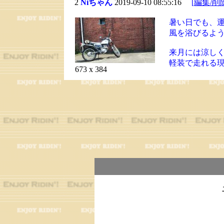
2
Niちゃん
2019-09-10 08:55:16
[編集/削
暑い日でも、
風を浴びるよ
来月には涼し
軽装で走れる
673 x 384