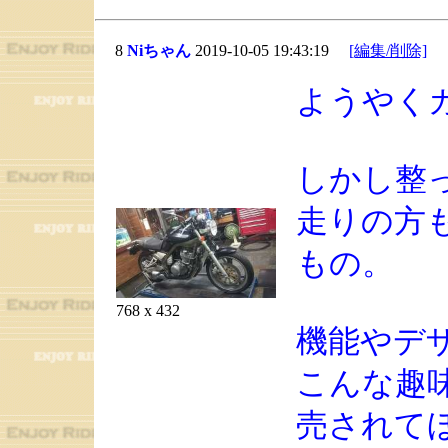
8
Niちゃん
2019-10-05 19:43:19
[編集/削除]
ようやく
しかし整
走りの方
もの。
768 x 432
機能やデ
こんな趣
売されて