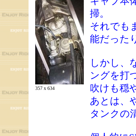
キャブ本
掃。
それでもま
能だった
しかし、
ングを打
吹けも穏
357 x 634
あとは、
タンクの