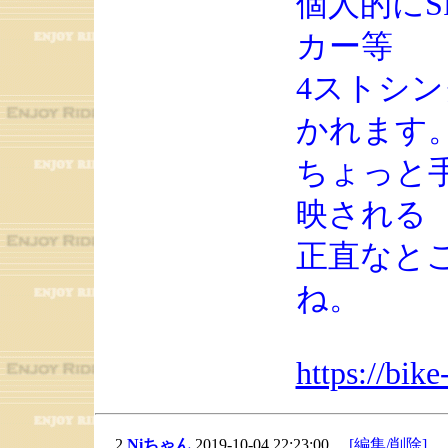
個人的に
カー等
4ストシ
かれます
ちょっと
映される
正直なと
ね。
https://bik
2
Niちゃん
2019-10-04 22:23:00
[編集/削除]