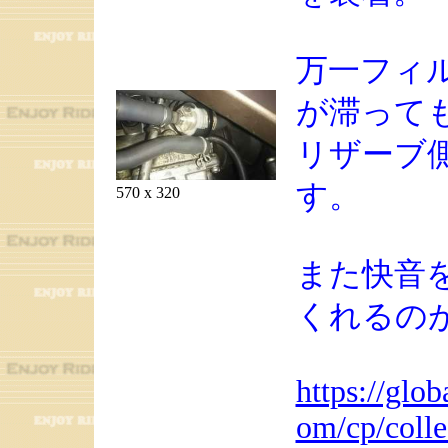
万一フィ
が滞って
リザーブ
す。
570 x 320
また快音
くれるの
https://glo
om/cp/colle