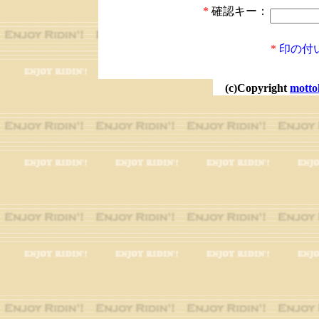
*
確認キー：
*
印の付
(c)Copyright
motto