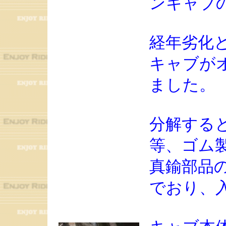
ンキャブ
経年劣化
キャブが
ました。
分解する
等、ゴム
真鍮部品
でおり、