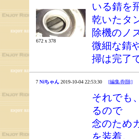
いる錆を
乾いたタ
除機のノ
672 x 378
微細な錆
掃は完了
7
Niちゃん
2019-10-04 22:53:30
[編集/削除]
それでも
るので
念のため
を装着。