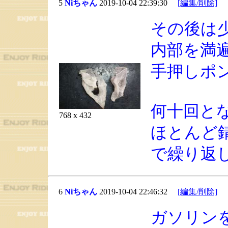
5
Niちゃん
2019-10-04 22:39:30
[編集/削除]
その後は
内部を満
手押しポ
何十回と
768 x 432
ほとんど
で繰り返
6
Niちゃん
2019-10-04 22:46:32
[編集/削除]
ガソリン