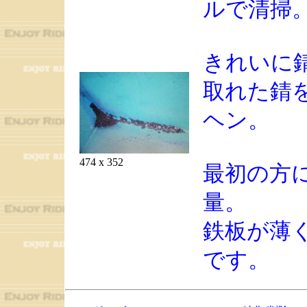
ルで清掃
きれいに
取れた錆
ヘン。
474 x 352
最初の方
量。
鉄板が薄
です。