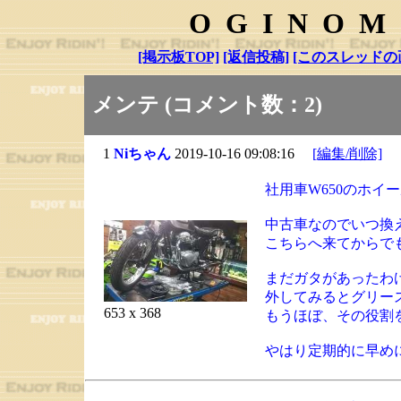
OGINOM
[掲示板TOP]
[返信投稿]
[このスレッドの
メンテ (コメント数：2)
1
Niちゃん
2019-10-16 09:08:16
[編集/削除]
社用車W650のホイ
中古車なのでいつ換
こちらへ来てからで
まだガタがあったわ
外してみるとグリー
653 x 368
もうほぼ、その役割
やはり定期的に早め