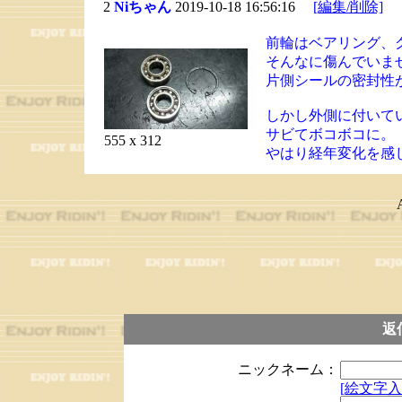
2
Niちゃん
2019-10-18 16:56:16
[編集/削除]
前輪はベアリング、
そんなに傷んでいま
片側シールの密封性
しかし外側に付いて
サビてボコボコに。
555 x 312
やはり経年変化を感
返
ニックネーム：
[絵文字入