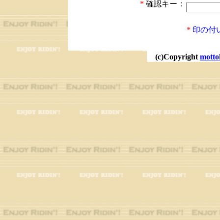
*
確認キー：
*
印の付
(c)Copyright
motto