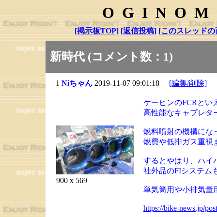
OGINOM
[掲示板TOP]
[返信投稿]
[このスレッドの
新時代 (コメント数：1)
1
Niちゃん
2019-11-07 09:01:18
[編集/削除]
ケーヒンのFCRとい
高性能なキャブレタ
燃料噴射の機構にな
燃費や低排ガス重視
するとやはり、ハイ
社外品のFIシステム
900 x 569
単気筒用や小排気量
https://bike-news.jp/po