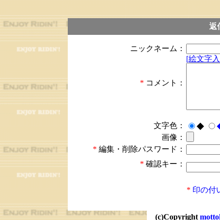
返
ニックネーム：
[絵文字入
*
コメント：
文字色：
◆
画像：
*
編集・削除パスワード：
*
確認キー：
*
印の付
(c)Copyright
motto