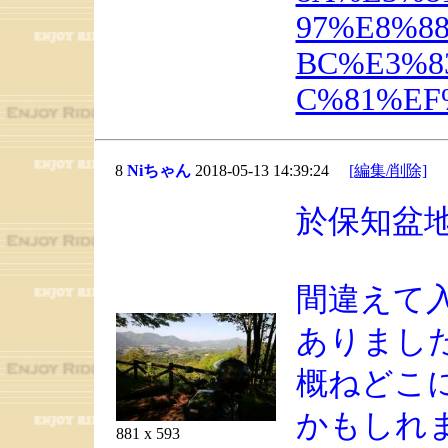
97%E8%8
BC%E3%8
C%81%EF
8
Niちゃん
2018-05-13 14:39:24
[編集/削除]
於保知盆
間違えて
ありまし
概ねどこ
かもしれ
881 x 593