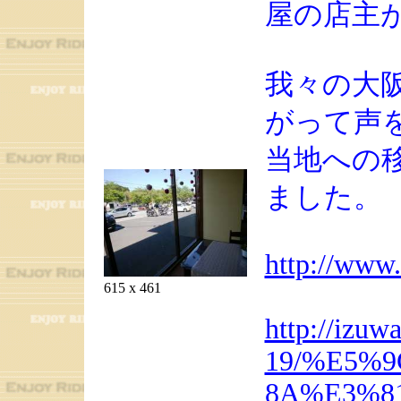
屋の店主
我々の大
がって声
当地への
ました。
http://www
615 x 461
http://izuw
19/%E5%
8A%E3%8