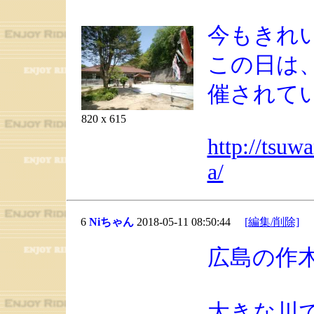
今もきれ
この日は
催されて
820 x 615
http://tsu
a/
6
Niちゃん
2018-05-11 08:50:44
[編集/削除]
広島の作
大きな川