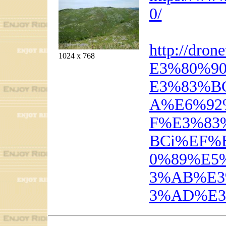
0/
http://dro
1024 x 768
E3%80%9
E3%83%B
A%E6%92
F%E3%83
BCi%EF%
0%89%E5
3%AB%E3
3%AD%E3