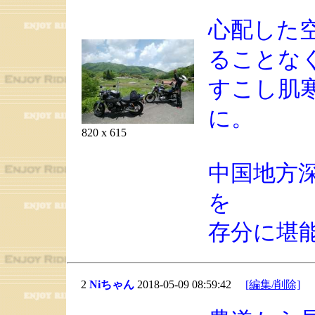
心配した
ることな
すこし肌
に。
820 x 615
中国地方
を
存分に堪
2
Niちゃん
2018-05-09 08:59:42
[編集/削除]