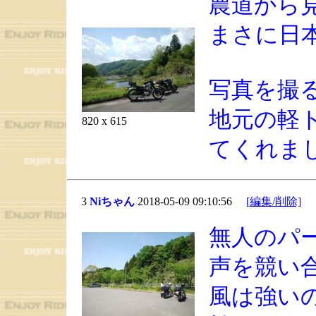
農道から
まさに日
写真を撮
地元の軽
820 x 615
てくれま
3
Niちゃん
2018-05-09 09:10:56
[編集/削除]
無人のパ
声を競い
風は強い