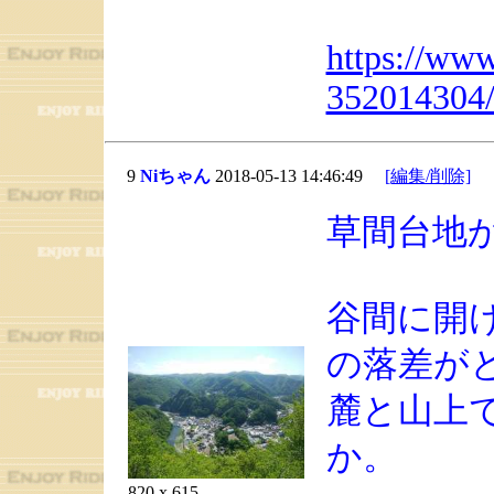
https://www
352014304
9
Niちゃん
2018-05-13 14:46:49
[編集/削除]
草間台地
谷間に開
の落差が
麓と山上
か。
820 x 615