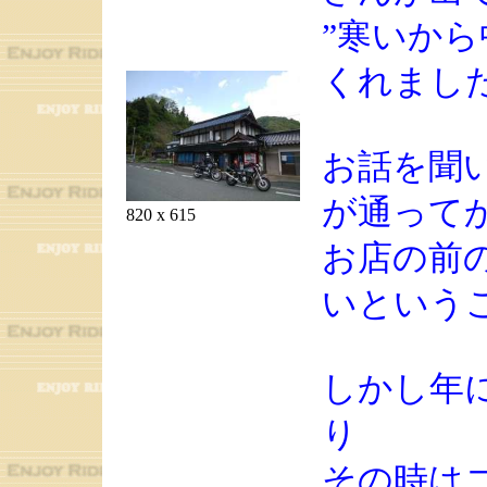
”寒いか
くれまし
お話を聞
が通って
820 x 615
お店の前
いという
しかし年
り
その時は