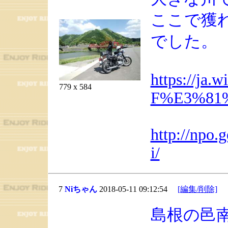
ここで獲
でした。
https://ja
779 x 584
F%E3%81
http://npo.
i/
7
Niちゃん
2018-05-11 09:12:54
[編集/削除]
島根の邑