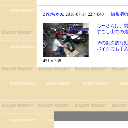
2
Niちゃん
2018-07-14 22:44:40
[編集/削
ちーさんは、
すこし山での
その副次的な
バイクにも手
451 x 338