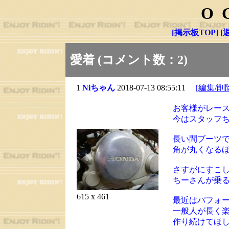
O
[掲示板TOP]
[
愛着 (コメント数：2)
1
Niちゃん
2018-07-13 08:55:11
[編集/削
お客様がレース
今はスタッフ
長い間ブーツ
角が丸くなる
さすがにすこ
ちーさんが乗
615 x 461
最近はパフォ
一般人が長く
作り続けてほ