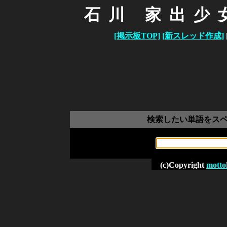
石川 家出少
[掲示板TOP]
[新スレッド作成]
検索したい単語をス
(c)Copyright
motto