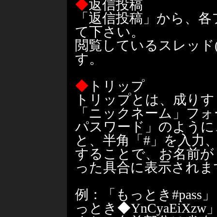
◆
返信投稿
「返信投稿」から、各
て下さい。
閲覧しているスレッド
す。
◆
トリップ
トリップとは、成りす
「ニックネーム」フォ
パスワード」のように
と、半角「#」を入力
することで、お名前が「お
った具合に表示されま
例：「もっとき#pas
っとき◆YnCyaEiX