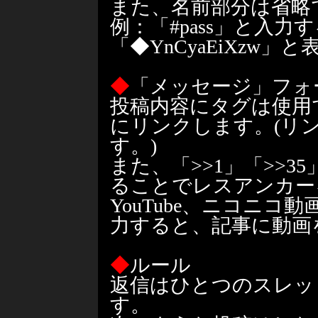
また、名前部分は省略
例：「#pass」と入力
「◆YnCyaEiXzw」
◆
「メッセージ」フォ
投稿内容にタグは使用
にリンクします。(リ
す。)
また、「>>1」「>>
ることでレスアンカー
YouTube、ニコニコ
力すると、記事に動画
◆
ルール
返信はひとつのスレッ
す。