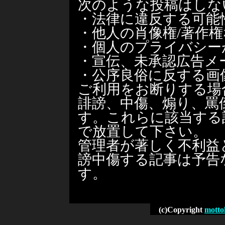
次のような投稿はしな
・法律に違反する可能
・他人の肖像権/著作
・個人のプライバシー
・宣伝、未承認広告メ
・公序良俗に反する画
ご利用をお断りする場
誹謗、中傷、煽り、罵
す。これらに該当する
で放置して下さい。
管理者が著しく不利益
謗中傷する記事は予告
す。
(c)Copyright
motto