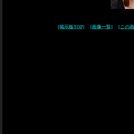
[掲示板TOP]
[画像一覧]
[この