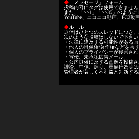
◆
「メッセージ」フォーム
投稿内容にタグは使用できません
また、「>>1」「>>35」のよ
YouTube、ニコニコ動画、F
◆
ルール
返信はひとつのスレッドにつき、2
次のような投稿はしないで下さい
・法律に違反する可能性がある画
・他人の肖像権/著作権などを害
・個人のプライバシーが侵害され
・宣伝、未承認広告メール。
・公序良俗に反する画像を投稿さ
誹謗、中傷、煽り、罵倒行為等は
管理者が著しく不利益と判断する