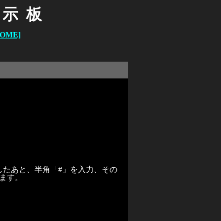
掲示板
HOME]
したあと、半角「#」を入力、その
れます。