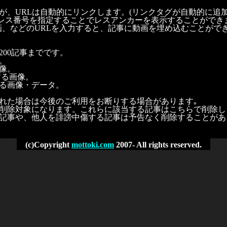
が、URLは自動的にリンクします。(リンクタグが自動的に追加
うにレス番号を指定することでレスアンカーを表示することができ
C2動画、などのURLを入力すると、記事に動画を埋め込むことがで
00記事までです。
。
像。
する画像。
る画像・データ。
れた場合は今後のご利用をお断りする場合があります｡
削除対象になります。これらに該当する記事はこちらで削除し
記事や、他人を誹謗中傷する記事は予告なく削除することがあ
(c)Copyright
mottoki.com
2007- All rights reserved.