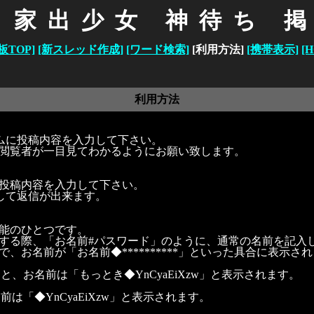
 家出少女 神待ち 
板TOP]
[新スレッド作成]
[ワード検索]
[利用方法]
[携帯表示]
[
利用方法
ームに投稿内容を入力して下さい。
閲覧者が一目見てわかるようにお願い致します。
投稿内容を入力して下さい。
して返信が出来ます。
能のひとつです。
する際、「お名前#パスワード」のように、通常の名前を記入
、お名前が「お名前◆**********」といった具合に表示さ
ると、お名前は「もっとき◆YnCyaEiXzw」と表示されます。
前は「◆YnCyaEiXzw」と表示されます。