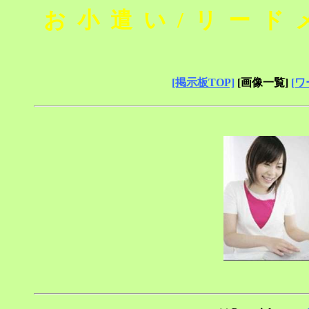
お小遣い/リード
[掲示板TOP]
[画像一覧]
[ワ