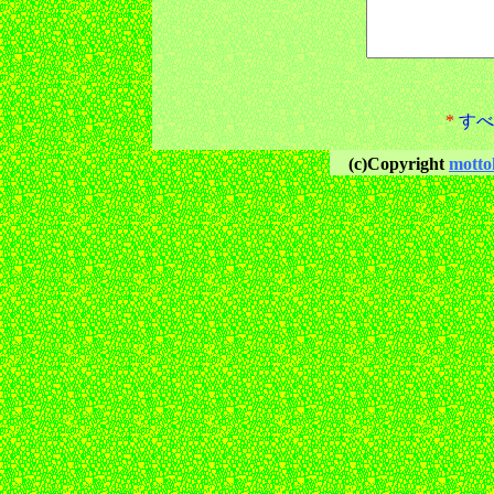
*
すべ
(c)Copyright
motto