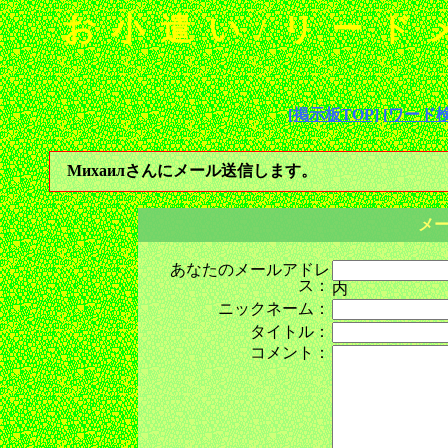
お小遣い/リード
[掲示板TOP]
[ワード検
Михаилさんにメール送信します。
メ
あなたのメールアドレ
ス：
内
ニックネーム：
タイトル：
コメント：