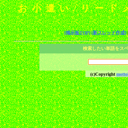
お小遣い/リード
[掲示板TOP]
[新スレッド作成]
検索したい単語をス
(c)Copyright
motto