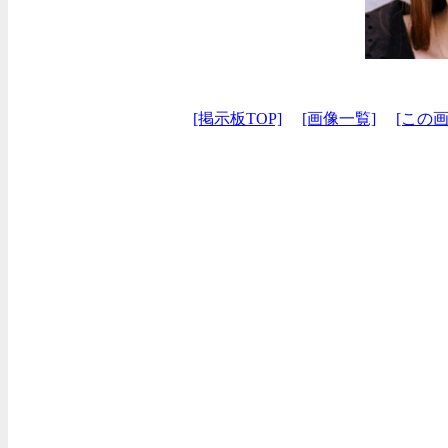
[掲示板TOP]
[画像一覧]
[この