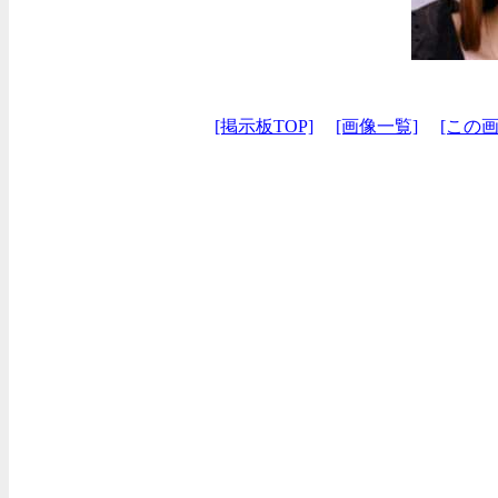
[掲示板TOP]
[画像一覧]
[この