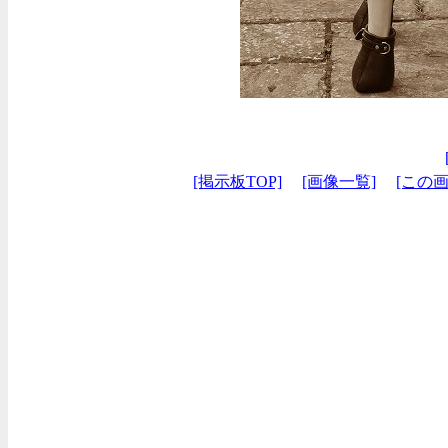
[掲示板TOP]
[画像一覧]
[この