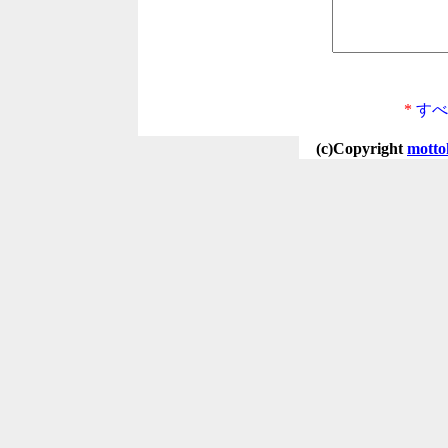
*
すべ
(c)Copyright
motto