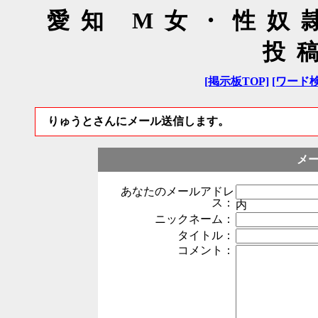
愛知 M女・性奴
投
[掲示板TOP]
[ワード検
りゅうとさんにメール送信します。
メ
あなたのメールアドレ
ス：
内
ニックネーム：
タイトル：
コメント：