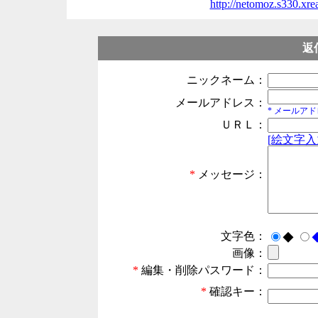
http://netomoz.s330.xre
返
ニックネーム：
メールアドレス：
* メールア
ＵＲＬ：
[絵文字入
*
メッセージ：
文字色：
◆
画像：
*
編集・削除パスワード：
*
確認キー：