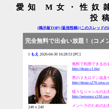
愛知 M女・性奴
投
[掲示板TOP]
[返信投稿]
[このスレッドの
完全無料で出会い放題！ (コメン
1
もえ
2026-04-30 16:28:53 [PC]
無料で利用できる出
http://deaiz.c1.biz/
男の２大ロマン追及
http://deaiz.s270.xrea.c
様々なジャンルのお
http://netomoz.s330.xre
メンヘラのためのお
240 x 240