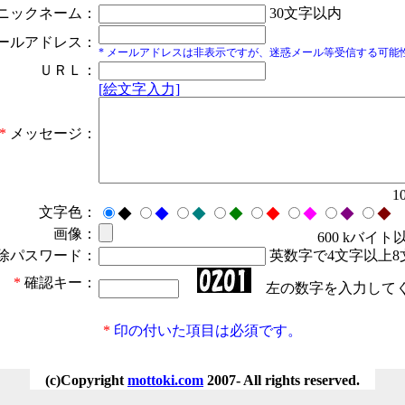
ニックネーム：
30文字以内
ールアドレス：
* メールアドレスは非表示ですが、迷惑メール等受信する可能
ＵＲＬ：
[絵文字入力]
*
メッセージ：
1
文字色：
◆
◆
◆
◆
◆
◆
◆
◆
画像：
600 kバイト
除パスワード：
英数字で4文字以上8
*
確認キー：
左の数字を入力して
*
印の付いた項目は必須です。
(c)Copyright
mottoki.com
2007- All rights reserved.