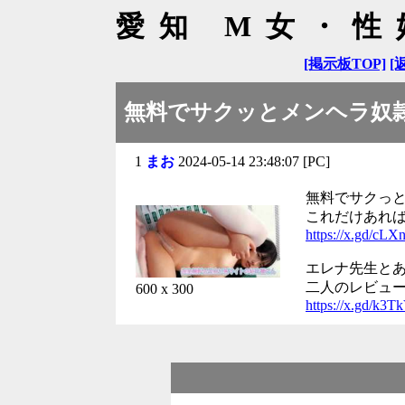
愛知 M女・性
[掲示板TOP]
[
無料でサクッとメンヘラ奴隷 
1
まお
2024-05-14 23:48:07 [PC]
無料でサクっ
これだけあれ
https://x.gd/cLX
エレナ先生と
二人のレビュ
600 x 300
https://x.gd/k3T