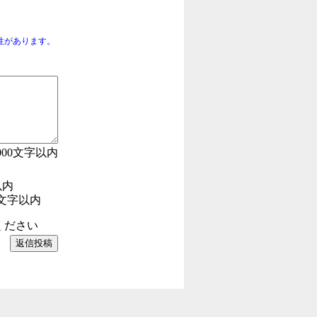
性があります。
000文字以内
以内
文字以内
ください