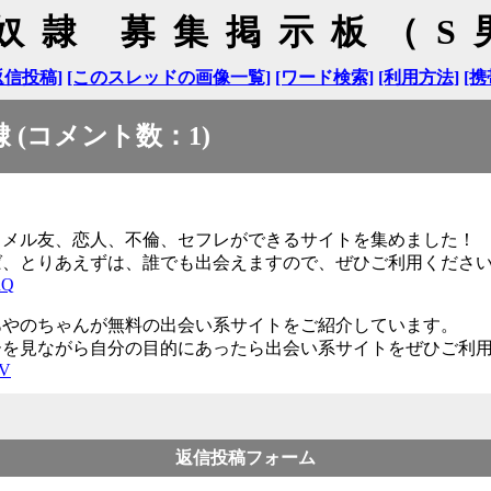
奴隷 募集掲示板（
返信投稿]
[このスレッドの画像一覧]
[ワード検索]
[利用方法]
[携
(コメント数：1)
とメル友、恋人、不倫、セフレができるサイトを集めました！
ば、とりあえずは、誰でも出会えますので、ぜひご利用くださ
nQ
あやのちゃんが無料の出会い系サイトをご紹介しています。
ーを見ながら自分の目的にあったら出会い系サイトをぜひご利
kV
返信投稿フォーム