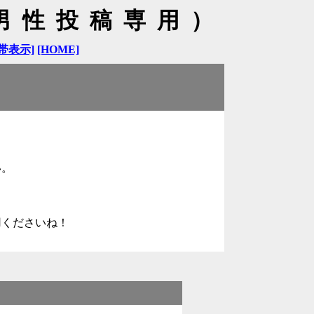
S男性投稿専用）
帯表示]
[HOME]
い。
用くださいね！