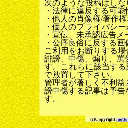
次のような投稿はしな
・法律に違反する可能
・他人の肖像権/著作
・個人のプライバシー
・宣伝、未承認広告メ
・公序良俗に反する画
ご利用をお断りする場
誹謗、中傷、煽り、罵
す。これらに該当する
で放置して下さい。
管理者が著しく不利益
謗中傷する記事は予告
す。
(c)Copyright
motto