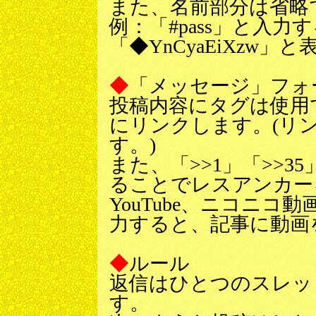
また、名前部分は省略
例：「#pass」と入力
「◆YnCyaEiXzw」
◆
「メッセージ」フォ
投稿内容にタグは使用
にリンクします。(リ
す。)
また、「>>1」「>>
ることでレスアンカー
YouTube、ニコニコ
力すると、記事に動画
◆
ルール
返信はひとつのスレッ
す。