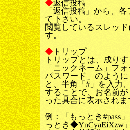
◆
返信投稿
「返信投稿」から、各
て下さい。
閲覧しているスレッド
す。
◆
トリップ
トリップとは、成りす
「ニックネーム」フォ
パスワード」のように
と、半角「#」を入力
することで、お名前が「お
った具合に表示されま
例：「もっとき#pas
っとき◆YnCyaEiX