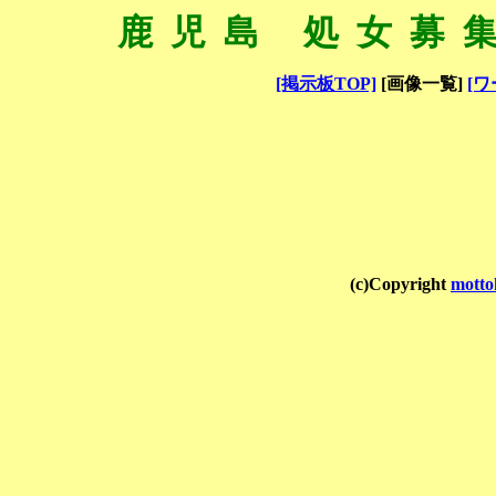
鹿児島 処女募
[掲示板TOP]
[画像一覧]
[ワ
(c)Copyright
motto