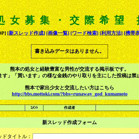
処女募集・交際希望
P]
[新スレッド作成]
[画像一覧]
[ワード検索]
[利用方法]
[携帯表
書き込みデータはありません。
熊本の処女と経験豊富な男性が交流する掲示板です。
ます」「買います」の様な金銭のやり取りを主にした投稿は禁
熊本で家出少女と交流したい方はこちら
http://bbs.mottoki.com/?bbs=runaway_god_kumamoto
ｺﾒﾝﾄ
作成者
新スレッド作成フォーム
ッドタイトル：