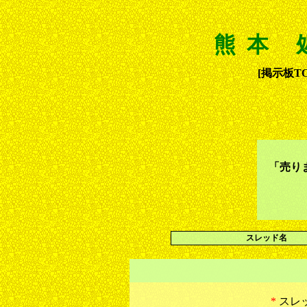
熊本 
[掲示板TO
「売り
スレッド名
*
スレ