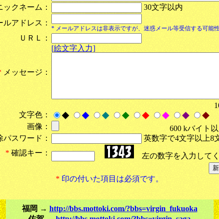
ニックネーム：
30文字以内
ールアドレス：
* メールアドレスは非表示ですが、迷惑メール等受信する可能
ＵＲＬ：
[絵文字入力]
*
メッセージ：
文字色：
◆
◆
◆
◆
◆
◆
◆
◆
画像：
600 kバイト
除パスワード：
英数字で4文字以上8
*
確認キー：
左の数字を入力してく
*
印の付いた項目は必須です。
福岡 →
http://bbs.mottoki.com/?bbs=virgin_fukuoka
佐賀 →
http://bbs.mottoki.com/?bbs=virgin_saga