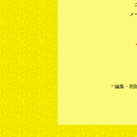
メ
*
編集・削