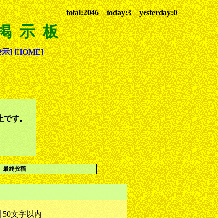
total:2046 today:3 yesterday:0
 掲示板
示]
[HOME]
止です。
最終投稿
50文字以内