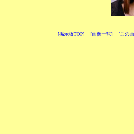
[掲示板TOP]
[画像一覧]
[この