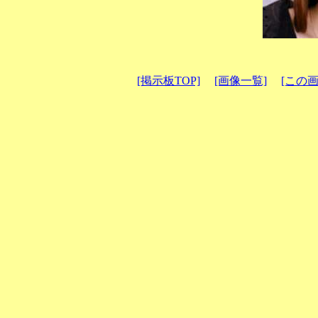
[掲示板TOP]
[画像一覧]
[この