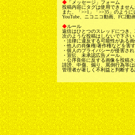
◆
「メッセージ」フォーム
投稿内容にタグは使用できません
また、「>>1」「>>35」のよ
YouTube、ニコニコ動画、F
◆
ルール
返信はひとつのスレッドにつき、2
次のような投稿はしないで下さい
・法律に違反する可能性がある画
・他人の肖像権/著作権などを害
・個人のプライバシーが侵害され
・宣伝、未承認広告メール。
・公序良俗に反する画像を投稿さ
誹謗、中傷、煽り、罵倒行為等は
管理者が著しく不利益と判断する