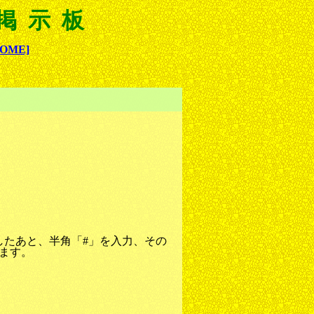
 掲示板
HOME]
したあと、半角「#」を入力、その
れます。