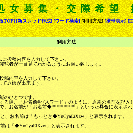
処女募集・交際希望
板TOP]
[新スレッド作成]
[ワード検索]
[利用方法]
[携帯表示]
[
利用方法
ームに投稿内容を入力して下さい。
閲覧者が一目見てわかるようにお願い致します。
投稿内容を入力して下さい。
して返信が出来ます。
能のひとつです。
する際、「お名前#パスワード」のように、通常の名前を記入
、お名前が「お名前◆**********」といった具合に表示さ
ると、お名前は「もっとき◆YnCyaEiXzw」と表示されます。
前は「◆YnCyaEiXzw」と表示されます。