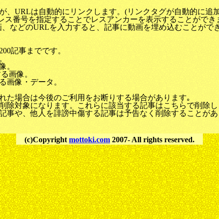
が、URLは自動的にリンクします。(リンクタグが自動的に追加
うにレス番号を指定することでレスアンカーを表示することができ
C2動画、などのURLを入力すると、記事に動画を埋め込むことがで
00記事までです。
。
像。
する画像。
る画像・データ。
れた場合は今後のご利用をお断りする場合があります｡
削除対象になります。これらに該当する記事はこちらで削除し
記事や、他人を誹謗中傷する記事は予告なく削除することがあ
(c)Copyright
mottoki.com
2007- All rights reserved.