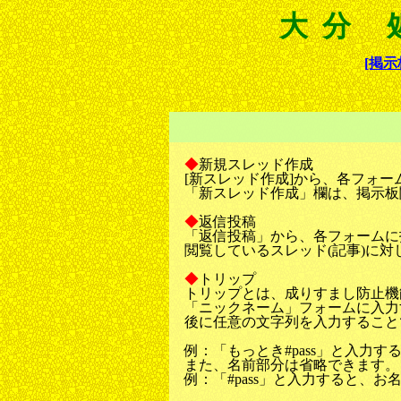
大分 
[掲示
◆
新規スレッド作成
[新スレッド作成]から、各フォ
「新スレッド作成」欄は、掲示板
◆
返信投稿
「返信投稿」から、各フォームに
閲覧しているスレッド(記事)に対
◆
トリップ
トリップとは、成りすまし防止機
「ニックネーム」フォームに入力
後に任意の文字列を入力することで
例：「もっとき#pass」と入力す
また、名前部分は省略できます。
例：「#pass」と入力すると、お名