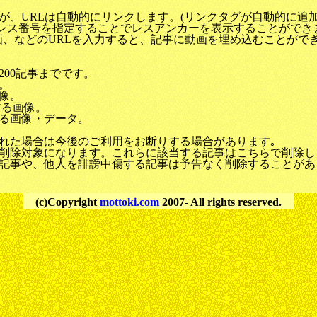
が、URLは自動的にリンクします。(リンクタグが自動的に追加
うにレス番号を指定することでレスアンカーを表示することができ
C2動画、などのURLを入力すると、記事に動画を埋め込むことがで
00記事までです。
。
像。
する画像。
る画像・データ。
れた場合は今後のご利用をお断りする場合があります｡
削除対象になります。これらに該当する記事はこちらで削除し
記事や、他人を誹謗中傷する記事は予告なく削除することがあ
(c)Copyright
mottoki.com
2007- All rights reserved.