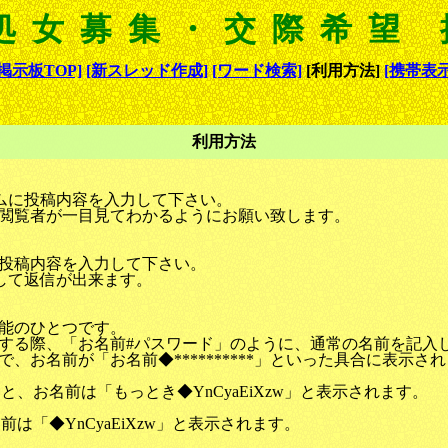
処女募集・交際希望
[掲示板TOP]
[新スレッド作成]
[ワード検索]
[利用方法]
[携帯表示
利用方法
ームに投稿内容を入力して下さい。
閲覧者が一目見てわかるようにお願い致します。
投稿内容を入力して下さい。
して返信が出来ます。
能のひとつです。
する際、「お名前#パスワード」のように、通常の名前を記入
、お名前が「お名前◆**********」といった具合に表示さ
ると、お名前は「もっとき◆YnCyaEiXzw」と表示されます。
前は「◆YnCyaEiXzw」と表示されます。