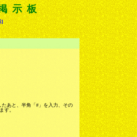
 掲示板
]
したあと、半角「#」を入力、その
れます。