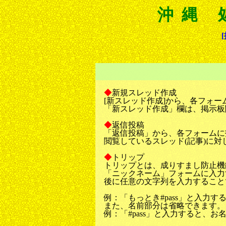
沖縄 
◆
新規スレッド作成
[新スレッド作成]から、各フォ
「新スレッド作成」欄は、掲示板
◆
返信投稿
「返信投稿」から、各フォームに
閲覧しているスレッド(記事)に対
◆
トリップ
トリップとは、成りすまし防止機
「ニックネーム」フォームに入力
後に任意の文字列を入力することで
例：「もっとき#pass」と入力す
また、名前部分は省略できます。
例：「#pass」と入力すると、お名