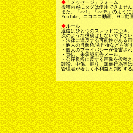
◆
「メッセージ」フォーム
投稿内容にタグは使用できません
また、「>>1」「>>35」のよ
YouTube、ニコニコ動画、F
◆
ルール
返信はひとつのスレッドにつき、2
次のような投稿はしないで下さい
・法律に違反する可能性がある画
・他人の肖像権/著作権などを害
・個人のプライバシーが侵害され
・宣伝、未承認広告メール。
・公序良俗に反する画像を投稿さ
誹謗、中傷、煽り、罵倒行為等は
管理者が著しく不利益と判断する