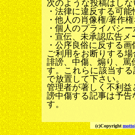
次のような投稿はしな
・法律に違反する可能
・他人の肖像権/著作
・個人のプライバシー
・宣伝、未承認広告メ
・公序良俗に反する画
ご利用をお断りする場
誹謗、中傷、煽り、罵
す。これらに該当する
で放置して下さい。
管理者が著しく不利益
謗中傷する記事は予告
す。
(c)Copyright
motto