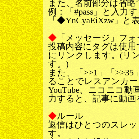
また、名前部分は省略
例：「#pass」と入力
「◆YnCyaEiXzw」
◆
「メッセージ」フォ
投稿内容にタグは使用
にリンクします。(リ
す。)
また、「>>1」「>>
ることでレスアンカー
YouTube、ニコニコ
力すると、記事に動画
◆
ルール
返信はひとつのスレッ
す。