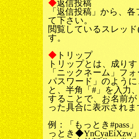
◆
返信投稿
「返信投稿」から、各
て下さい。
閲覧しているスレッド
す。
◆
トリップ
トリップとは、成りす
「ニックネーム」フォ
パスワード」のように
と、半角「#」を入力
することで、お名前が「お
った具合に表示されま
例：「もっとき#pas
っとき◆YnCyaEiX