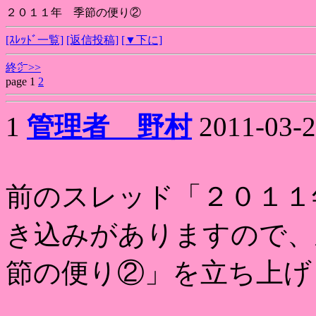
２０１１年 季節の便り②
[ｽﾚｯﾄﾞ一覧]
[返信投稿]
[▼下に]
終㌻>>
page 1
2
1
管理者 野村
2011-03-2
前のスレッド「２０１１
き込みがありますので、
節の便り②」を立ち上げ