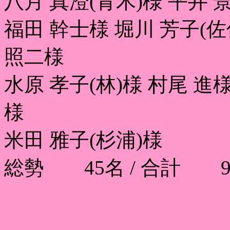
八月 真澄(青木)様 平井 
福田 幹士様 堀川 芳子(佐
照二様
水原 孝子(林)様 村尾 進
様
米田 雅子(杉浦)様
総勢 45名 / 合計 98