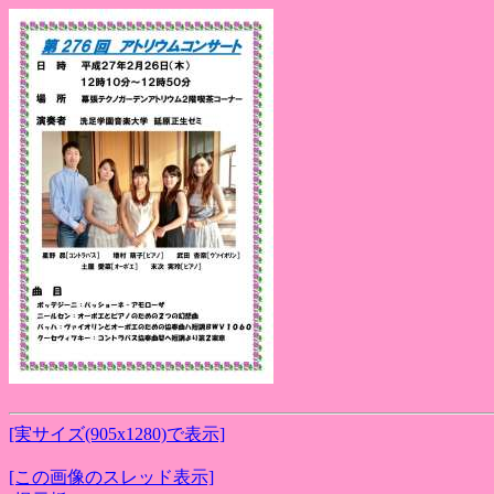
[実サイズ(905x1280)で表示]
[この画像のスレッド表示]