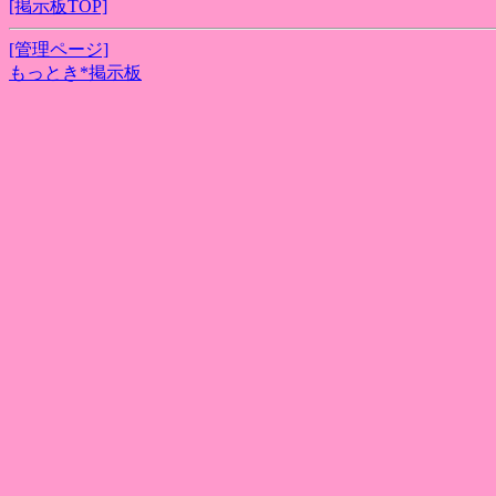
[掲示板TOP]
[管理ページ]
もっとき*掲示板